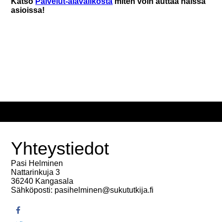
Katso
Palvelut-alavalikosta
miten voin auttaa näissä
asioissa!
Yhteystiedot
Pasi Helminen
Nattarinkuja 3
36240 Kangasala
Sähköposti: pasihelminen@sukututkija.fi