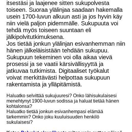
itsestäsi ja laajenee sitten sukupolvesta
toiseen. Suoraa ylälinjaa saadaan hakemalla
usein 1700-luvun alkuun asti ja jos hyvin käy
niin vielä paljon pidemmälle. Sukupuuta voi
tehdä myös toiseen suuntaan eli
jälkipolvitutkimuksena.
Jos tietää jonkun ylälinjan esivanhemman niin
hänen jälkeläisistään tehdään sukupuu.
Sukupuun tekeminen voi olla aikaa vievä
prosessi ja se vaatii kärsivällisyyttä ja
jatkuvaa tutkimista. Digitaaliset työkalut
voivat merkittävästi helpottaa sukupuun
rakentamista ja ylläpitämistä.
Haluatko selvittää sukujuuresi? Onko lähisukulaisesi
menehtynyt 1900-luvun sodissa ja haluat tietää hänen
kohtalonsa?
Haluatko tietää jonkun esivanhempasi elämää
tarkemmin? Onko joku kuuluisuuden henkilö
sukulaisesi?