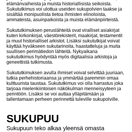
elämänvaiheista ja muista historiallisista seikoista.
Sukututkimus voi ulottua useiden sukupolvien taakse ja
sisältää monipuolista tietoa ihmisten elinoloista,
ammateista, asuinpaikoista ja muista elämänpiirteistä.
Sukututkimuksen peruslähteitä ovat viralliset asiakirjat
kuten kirkonkirjat, väestörekisterit, maakirjat, testamentit
ja muut historialliset arkistot. Lisäksi sukututkijat voivat
käyttää hyväkseen sukutarinoita, haastatteluja ja muita
suullisen perimätiedon lähteitä. Nykyaikana
sukututkimus hyödyntää myös digitaalisia arkistoja ja
geneettistä tutkimusta.
Sukututkimuksen avulla ihmiset voivat selvittää juuriaan,
tutkia perhehistoriaansa ja ymmärtää paremmin omaa
kulttuurista taustaa. Sukututkimus voi olla harrastus joka
tarjoaa mielenkiintoisen näkökulman menneisyyteen ja
perintöön. Lisäksi se voi auttaa ylläpitämään ja
tallentamaan perheen perinnettä tuleville sukupolville.
SUKUPUU
Sukupuun teko alkaa yleensä omasta